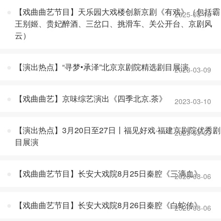
【戏曲曲艺节目】天乐园大戏楼创新京剧《有戏》（包括霸
2025-08-13
王别姬、贵妃醉酒、三岔口、挑滑车、关公开台、京剧风
云）
【演出热点】“寻梦•承泽”北京京剧院精选剧目展演
2023-03-09
【戏曲曲艺】京味综艺演出《四季北京.茶》
2023-03-10
【演出热点】3月20日至27日丨福见好戏·福建京剧院优秀剧
2023-03-09
目展演
【戏曲曲艺节目】长安大戏院8月25日秦腔《三滴血》
2026-08-06
【戏曲曲艺节目】长安大戏院8月26日秦腔《白蛇传》
2026-08-06