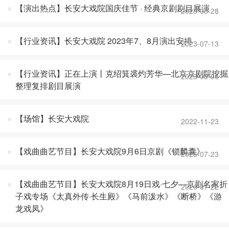
【演出热点】长安大戏院国庆佳节 · 经典京剧剧目展演
2023-08-28
【行业资讯】长安大戏院 2023年7、8月演出安排
2023-07-13
【行业资讯】正在上演丨克绍箕裘灼芳华—北京京剧院挖掘
2023-03-08
整理复排剧目展演
【场馆】长安大戏院
2022-11-23
【戏曲曲艺节目】长安大戏院9月6日京剧《锁麟囊》
2026-07-23
【戏曲曲艺节目】长安大戏院8月19日戏·七夕—京剧名家折
2026-07-22
子戏专场《太真外传·长生殿》《马前泼水》《断桥》《游
龙戏凤》