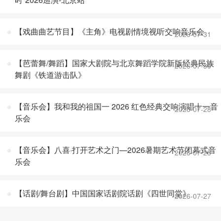
【戏曲曲艺节目】《主角》电视剧情境视听交响音乐会
2026-07-31
【芭蕾舞/舞蹈】国家大剧院与北京舞蹈学院新版经典民族
2026-07-30
舞剧《铁道游击队》
【音乐会】我和我的祖国一 2026 红色经典交响演唱十一音
2026-07-28
乐会
【音乐会】八喜·打开艺术之门—2026暑期艺术节闭幕式音
2026-07-28
乐会
【话剧/舞台剧】中国国家话剧院话剧《四世同堂》
2026-07-27