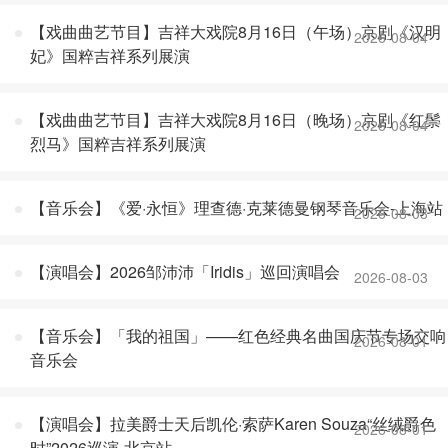
【戏曲曲艺节目】吉祥大戏院8月16日（午场）京剧《汉明
2026-08-04
妃》国粹吉祥系列展演
【戏曲曲艺节目】吉祥大戏院8月16日（晚场）京剧《红鬃
2026-08-04
烈马》国粹吉祥系列展演
【音乐会】《爱·永恒》理查德·克莱德曼钢琴音乐会-上海站
2026-08-03
【演唱会】2026邹沛沛「Iridis」巡回演唱会
2026-08-03
【音乐会】「我的祖国」——红色经典名曲国庆节专场交响
2026-08-01
音乐会
【演唱会】拉美爵士天后凯伦·索萨Karen Souza“丝绒爵色
2026-08-01
时”2026巡演-北京站