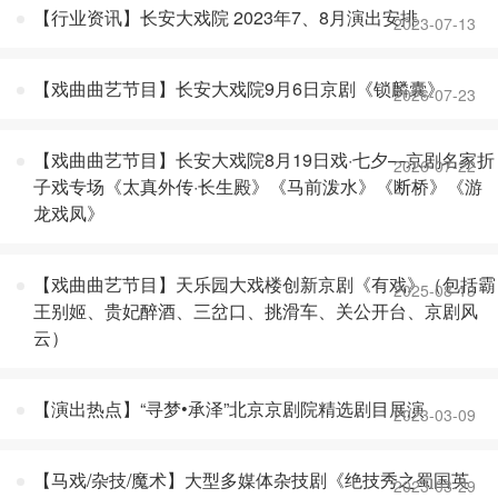
【行业资讯】长安大戏院 2023年7、8月演出安排
2023-07-13
【戏曲曲艺节目】长安大戏院9月6日京剧《锁麟囊》
2026-07-23
【戏曲曲艺节目】长安大戏院8月19日戏·七夕—京剧名家折
2026-07-22
子戏专场《太真外传·长生殿》《马前泼水》《断桥》《游
龙戏凤》
【戏曲曲艺节目】天乐园大戏楼创新京剧《有戏》（包括霸
2025-08-13
王别姬、贵妃醉酒、三岔口、挑滑车、关公开台、京剧风
云）
【演出热点】“寻梦•承泽”北京京剧院精选剧目展演
2023-03-09
【马戏/杂技/魔术】大型多媒体杂技剧《绝技秀之蜀国英
2023-03-29