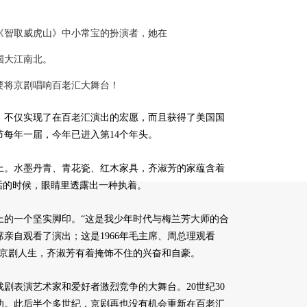
《智取威虎山》中小常宝的扮演者，她在
国大江南北。
要将京剧唱响百老汇大舞台！
不仅实现了在百老汇演出的宏愿，而且获得了美国国
每年一届，今年已进入第14个年头。
。水墨丹青、青花瓷、红木家具，齐淑芳的家蕴含着
话的时候，眼睛里透露出一种执着。
的一个坚实脚印。“这是我少年时代与梅兰芳大师的合
亲自观看了演出；这是1966年毛主席、周总理观看
的京剧人生，齐淑芳有着掩饰不住的兴奋和自豪。
表演艺术家和爱好者激烈竞争的大舞台。20世纪30
功。此后半个多世纪，京剧再也没有机会重新在百老汇