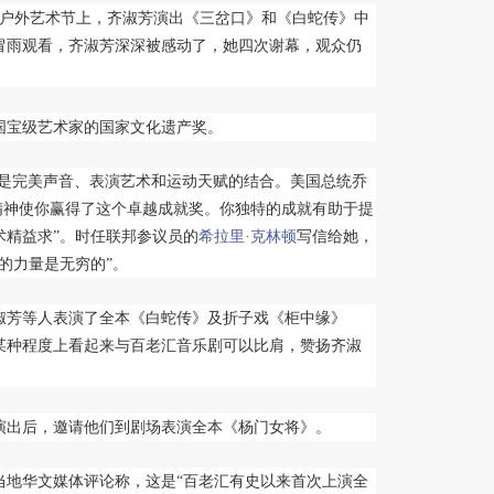
2届户外艺术节上，齐淑芳演出《三岔口》和《白蛇传》中
众冒雨观看，齐淑芳深深被感动了，她四次谢幕，观众仍
国宝级艺术家的国家文化遗产奖。
是完美声音、表演艺术和运动天赋的结合。美国总统乔
精神使你赢得了这个卓越成就奖。你独特的成就有助于提
术精益求”。时任联邦参议员的
希拉里
·
克林顿
写信给她，
的力量是无穷的”。
芳等人表演了全本《白蛇传》及折子戏《柜中缘》
某种程度上看起来与百老汇音乐剧可以比肩，赞扬齐淑
出后，邀请他们到剧场表演全本《杨门女将》。
地华文媒体评论称，这是“百老汇有史以来首次上演全