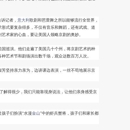
告诉记者，
意大利
歌剧和芭蕾舞之所以能够流行全世界，
术形式要复杂得多，不仅有音乐和舞蹈，还有武戏、道
剧艺术家的心血，要让美国人领略京剧的奥妙。
美国巡演。他们走遍了美国几十个州，将京剧艺术的种
各种艺术节和剧场演出数千场，观众达数百万人次。
芳坚持亲力亲为，边讲课边表演，一丝不苟地展示京
了解得很少，我们只能靠现身说法，让他们亲身感受京
孩子们扮演“水漫
金山
”中的虾兵蟹将，孩子们和家长都