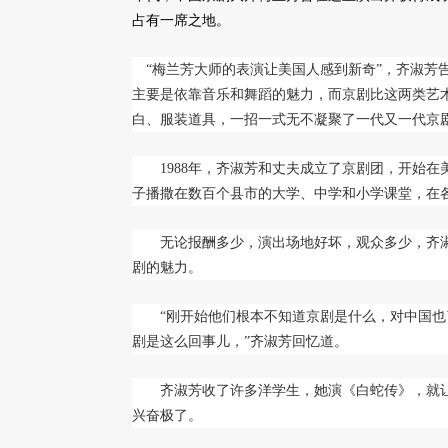
占有一席之地。
“梅兰芳大师的表演让美国人感到新奇”，齐淑芳
主要是依靠音乐和舞蹈的魅力，而京剧比这两类艺
白、服装道具，一招一式无不凝聚了一代又一代京
1988年，齐淑芳和丈夫成立了京剧团，开始在
子播撒在数百个县市的大学、中学和小学课堂，在
无论报酬多少，演出场地好坏，观众多少，齐淑
剧的魅力。
“刚开始他们根本不知道京剧是什么，对中国也
剧是这么回事儿，”齐淑芳回忆道。
齐淑芳收了许多洋学生，她演《白蛇传》，就让
兴奋极了。