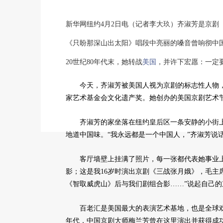
新华网纽约4月2日电（记者李大玖）齐淑芳是京剧
《只盼那深山出太阳》唱段中亮丽的嗓音曾响彻中
20世纪80年代末，她转战
美国
，并许下宏愿：一定
今天，齐淑芳被美国人视为京剧的标志性人物，
家艺术基金会文化遗产奖。她创办的美国京剧艺术节
齐淑芳的家坐落在纽约皇后区一条安静的小街上
地道中国味。“我永远都是一个中国人，”齐淑芳说
客厅墙壁上挂满了照片，每一张都代表她事业上
影；这是我16岁时演出京剧《三战张月娥》，毛主席
《智取威虎山》后与我们剧组合影……”说起自己
百老汇是美国最大的表演艺术基地，也是全球戏剧
年代，中国京剧大师梅兰芳曾在这里演出并获得成