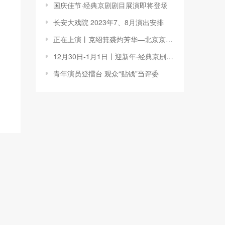
国庆佳节·经典京剧剧目展演即将登场
长安大戏院 2023年7、8月演出安排
正在上演丨克绍箕裘灼芳华—北京京剧院挖掘整理复排剧目展演
12月30日-1月1日丨迎新年·经典京剧剧目展演
青年演员登擂台 观众“贴钱”当评委