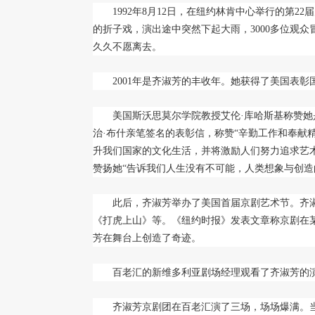
1992年8月12日，在纽约林肯中心举行的第2
的折子戏，演出途中突然下起大雨，3000多位观
久久不愿离去。
2001年是齐淑芳的丰收年。她获得了美国表彰
美国斯沃思莫尔学院教授艾伦·库哈斯基称赞她
治·布什亲笔签名的表彰信，称赞“辛勤工作和奉献
升我们国家的文化生活，并将激励人们努力追求艺
赞扬她“告诉我们人生没有不可能，人类想象与创造
此后，齐淑芳举办了美国首届京剧艺术节。齐淑
《打虎上山》等。《纽约时报》发表文章称京剧在
芳在舞台上创造了奇迹。
百老汇的新维多利亚剧场经理观看了齐淑芳的演
齐淑芳京剧团在百老汇演了三场，场场爆满。当